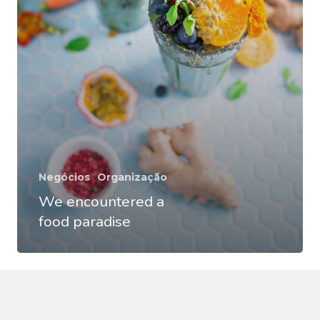
Patrícia Pinheiro
Negócios
Organização
Secretária Digital
We encountered a
food paradise
HKD
.