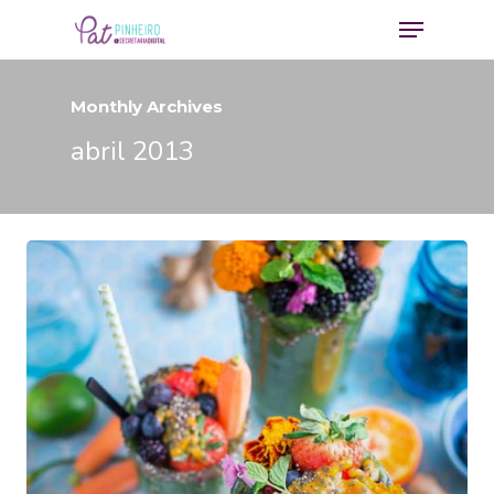
Monthly Archives
abril 2013
Hit enter to search or ESC to close
Home
Contato
Download E
Book
Homeoffice