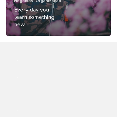
Negócios
Organização
Every day you
learn something
new
Patrícia Pinheiro
Secretária Digital
.
.
HKD
.
.