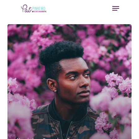
Hit enter to search or ESC to close
Home
Contato
Download E
Book
Homeoffice