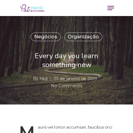
Negócios
Organização
Every day you learn
something new
By
hkd
23 de janeiro de 2013
No Comments
M
auris vel tortor accumsan, faucibus orci