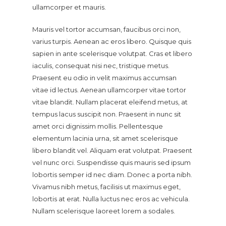
ullamcorper et mauris.
Mauris vel tortor accumsan, faucibus orci non,
varius turpis. Aenean ac eros libero. Quisque quis
sapien in ante scelerisque volutpat. Cras et libero
iaculis, consequat nisi nec, tristique metus.
Praesent eu odio in velit maximus accumsan
vitae id lectus. Aenean ullamcorper vitae tortor
vitae blandit. Nullam placerat eleifend metus, at
tempus lacus suscipit non. Praesent in nunc sit
amet orci dignissim mollis. Pellentesque
elementum lacinia urna, sit amet scelerisque
libero blandit vel. Aliquam erat volutpat. Praesent
vel nunc orci. Suspendisse quis mauris sed ipsum
lobortis semper id nec diam. Donec a porta nibh.
Vivamus nibh metus, facilisis ut maximus eget,
lobortis at erat. Nulla luctus nec eros ac vehicula.
Nullam scelerisque laoreet lorem a sodales.